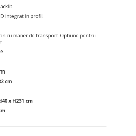
acklit
D integrat in profil.
rton cu maner de transport. Optiune pentru
r
me
cm
32 cm
d40 x H231 cm
 cm