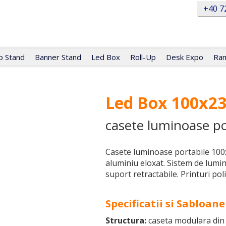
+40 7
 Stand
Banner Stand
Led Box
Roll-Up
Desk Expo
Ram
Led Box 100x2
casete luminoase po
Casete luminoase portabile 100x
aluminiu eloxat. Sistem de lumina
suport retractabile. Printuri poli
Specificatii si Sabloane
Structura:
caseta modulara din 